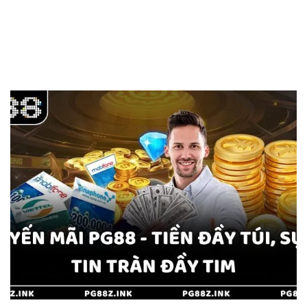
đảm bảo tính chính xác, minh bạch và đáng tin cậy. Nếu đang tìm
kiếm những ưu đãi độc quyền, thưởng cược hấp dẫn và cơ hội gia
tăng lợi nhuận mỗi ngày, chuyên mục Khuyến mãi PG88 chắc
chắn là điểm đến không thể bỏ qua dành cho bạn.
Khuyến mãi PG88 - Tiền đầy túi, sự tự tin tràn đầy tim