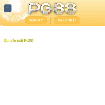
Bỏ
qua
nội
dung
ĐĂNG KÝ
ĐĂNG NHẬP
LƯU TRỮ DANH MỤC:
KHUYẾN MÃI
Khuyến mãi PG88
là chuyên mục tổng hợp đầy đủ những ưu đãi
hấp dẫn nhất dành cho thành viên mới và người chơi lâu năm tại
cổng game đổi thưởng uy tín hàng đầu hiện nay. Tại đây, bạn sẽ
dễ dàng cập nhật các chương trình thưởng nạp đầu, hoàn trả cược,
vòng quay may mắn, tặng giftcode giá trị cùng nhiều sự kiện đặc
biệt được triển khai thường xuyên. Đây chính là cơ hội giúp
người chơi gia tăng nguồn vốn, tối ưu lợi nhuận và nâng cao trải
nghiệm giải trí trực tuyến.
Với phương châm mang đến môi trường cá cược công bằng, minh
bạch và nhiều giá trị thiết thực, PG88 liên tục triển khai hàng loạt
chương trình ưu đãi dành riêng cho từng nhóm khách hàng. Từ