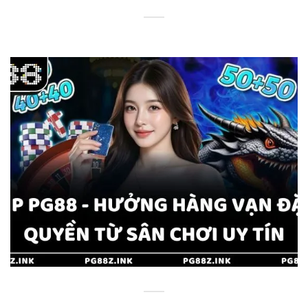
Khuyến mãi PG88 – Tiền đầy túi, sự tự tin tràn đầy tim
Đã đặt chân đến PG88 thì nhất định bạn phải xem qua các ưu đãi
Vip PG88 - Hưởng hàng vạn đặc quyền từ sân chơi uy tín
Vip PG88 – Hưởng hàng vạn đặc quyền từ sân chơi uy tín
Vip PG88 là chương trình độc quyền được trao cho những người đặc