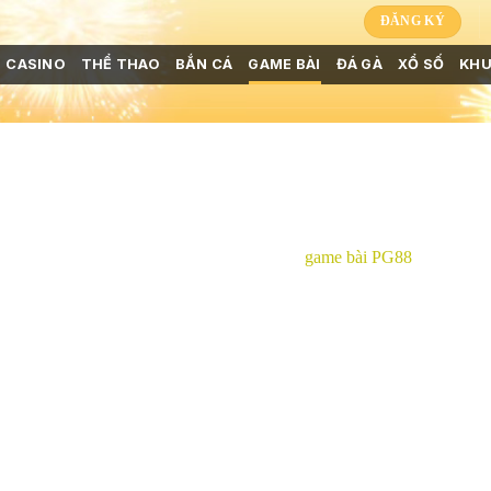
ĐĂNG KÝ
CASINO
THỂ THAO
BẮN CÁ
GAME BÀI
ĐÁ GÀ
XỔ SỐ
KHU
BẠN 4 PHƯƠNG, THẮNG SIÊU
ưng không muốn chờ đợi kết quả quá lâu thì
game bài PG88
chính là l
 quen thuộc. Bên cạnh đó, tỷ lệ trả thưởng của game nào cũng vô cùng
trí game bài PG88