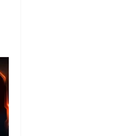
xem qua
ở chiếu