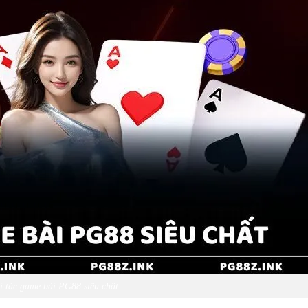
i tác game bài PG88 siêu chất