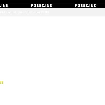
ệu không gian giải trí game bài PG88
 kỹ càng bởi BMM Testlabs. Tuyệt đối không có chuyện kết quả thiếu 
i chiều chuỗi mã đầu và mã cuối để biết rõ có ai can thiệp hay thao t
thích khi tham gia. Bạn có thể vào cược ngay cả khi đang di chuyển ở ng
me còn có sự biến tấu, pha trộn phong cách để giúp người chơi có nhữ
PG88 luôn được đánh giá cao
88
đã cải tiến và duy trì ưu điểm sau:
 với hệ thống
ược kết nối với hệ thống. Chỉ cần vài phút là bạn có thể vào game nga