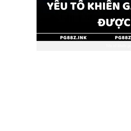
Yếu tố khiến 
Mức cược đa dạng
Túi tiền của mỗi người không giống nhau, có bên mạ
chia thành nhiều level khác nhau. Vì lẽ đó, dù có là 
game.
Người ít kinh nghiệm sẽ có những chiến thắng nho nhỏ.
niềm vui theo cách riêng của mình. Đầu tư nhiều, kỹ nă
nho nhỏ.