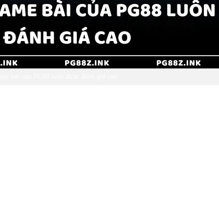
game bài của PG88 luôn được đánh giá cao
nh nhưng cũng có bên yếu. Hiểu rõ điều này nên game nào cũng được 
người mới đi chăng nữa thì bạn vẫn không có cảm giác quá choáng ngợp
 Với cao thủ, cơ hội rinh tiền nhiều sẽ cao hơn. Ai cũng có thể tận hư
ng cao thì thật sự có lợi nhuận khủng. Ngược lại, ít vốn hơn thì rinh 