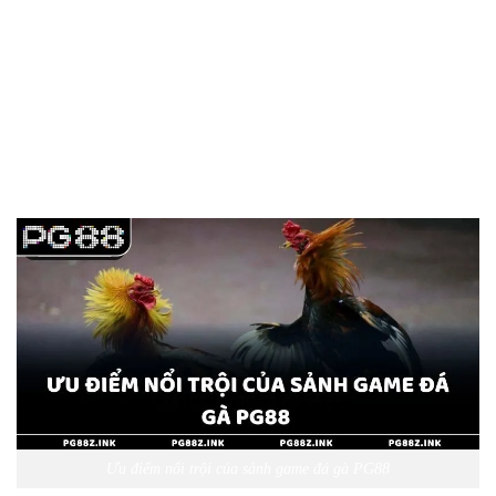
Đội ngũ nhân viên tận tâm
Đội ngũ của nhà cái luôn giúp bạn tận hưởng trọn vẹn niềm vui từ
game. Theo dõi các trận đấu, lúc nào người chơi cũng hứng trí
bừng bừng và có thêm nhiều kiến thức bổ ích. Nhân viên sẽ theo
dõi sát sao từng chuyển động của các chiến kê và mô tả rõ ngón
đòn cho bạn hình dung thật rõ.
Ưu điểm nổi trội của sảnh game đá gà PG88