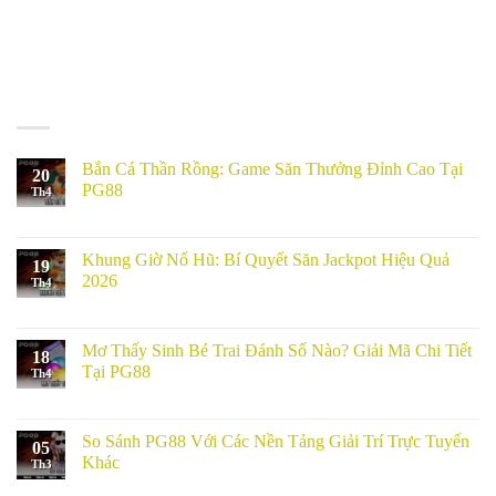
tham gia ngay để xem cách một chú gà trống dũng mãnh hạ gục
đối thủ và đặt cược để kiếm lời khủng.
BÀI VIẾT MỚI
Bắn Cá Thần Rồng: Game Săn Thưởng Đỉnh Cao Tại
20
PG88
Th4
Chức năng bình luận bị tắt
ở
Bắn
Cá
Khung Giờ Nổ Hũ: Bí Quyết Săn Jackpot Hiệu Quả
19
Thần
2026
Th4
Rồng:
Chức năng bình luận bị tắt
ở
Game
Khung
Săn
Giờ
Mơ Thấy Sinh Bé Trai Đánh Số Nào? Giải Mã Chi Tiết
Thưởng
18
Nổ
Đỉnh
Tại PG88
Th4
Hũ:
Cao
Chức năng bình luận bị tắt
ở
Bí
Tại
Mơ
Quyết
PG88
Thấy
So Sánh PG88 Với Các Nền Tảng Giải Trí Trực Tuyến
Săn
05
Sinh
Jackpot
Khác
Th3
Bé
Hiệu
Chức năng bình luận bị tắt
ở
Trai
Quả