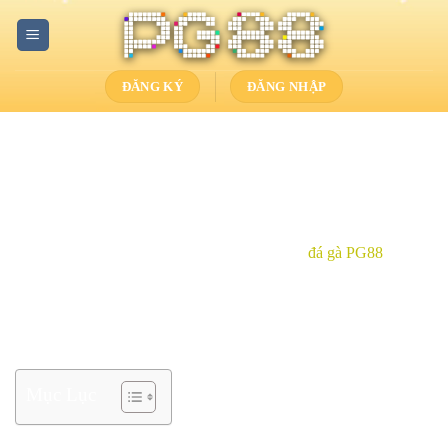
Bỏ
qua
nội
dung
ĐĂNG KÝ
ĐĂNG NHẬP
ĐÁ GÀ PG88 – CHIẾN KÊ THẦN
TỐC, HẠ NỐC AO MỌI ĐỐI THỦ
Bạn muốn xem một trận đấu nào đó kịch tính và nghẹt thở hơn
hẳn thể thao? Cách hay nhất là ghé thăm sảnh
đá gà PG88
. Đây là
nơi mọi chiến kê danh giá tề tựu và tranh tài với nhau. Tất cả đều
vô cùng “xanh chín” và quyết đấu cho tới khi gục ngã.
Giới thiệu game đá gà PG88
Mục Lục