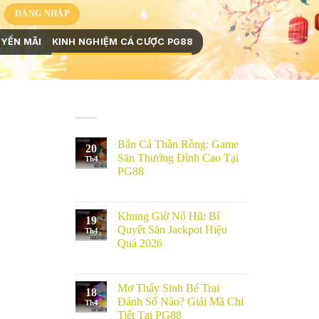
ĐĂNG NHẬP
YẾN MÃI
KINH NGHIỆM CÁ CƯỢC PG88
BÀI VIẾT MỚI
Bắn Cá Thần Rồng: Game
20
Săn Thưởng Đỉnh Cao Tại
Th4
PG88
Chức năng bình luận bị tắt
ở
Bắn
Cá
Khung Giờ Nổ Hũ: Bí
19
Thần
Quyết Săn Jackpot Hiệu
g văn
Th4
Rồng:
Quả 2026
n. Vậy
Game
Chức năng bình luận bị tắt
ở
Săn
Khung
Thưởng
Giờ
Đỉnh
Mơ Thấy Sinh Bé Trai
18
Nổ
Cao
Đánh Số Nào? Giải Mã Chi
Th4
Hũ:
Tại
Tiết Tại PG88