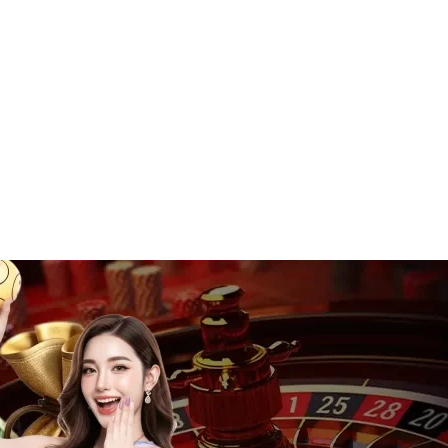
 điều tốt đẹp sắp đến với bạn, cụ thể như sau:
ng của một giai đoạn mới trong cuộc sống. Đây có thể là thời điểm bạn
 và thử thách mới. Giấc mơ này mang hàm ý về sự chuyển mình mạnh m