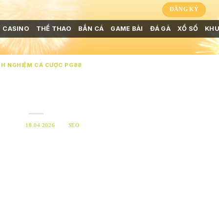
ĐĂNG KÝ
CASINO
THỂ THAO
BẮN CÁ
GAME BÀI
ĐÁ GÀ
XỔ SỐ
KHU
NH NGHIỆM CÁ CƯỢC PG88
Đánh Số Nào? Giải Mã Chi Tiết Tại
PG88
ĂNG VÀO
18.04.2026
BỞI
SEO
iệu mang nhiều ý nghĩa tích cực trong đời sống tâm linh, đặc biệt tron
ững giấc mơ này còn được nhiều người liên hệ với các con số may mắ
may tại PG88? Hãy cùng khám phá chi tiết ngay dưới đây.
 nghĩa gì?