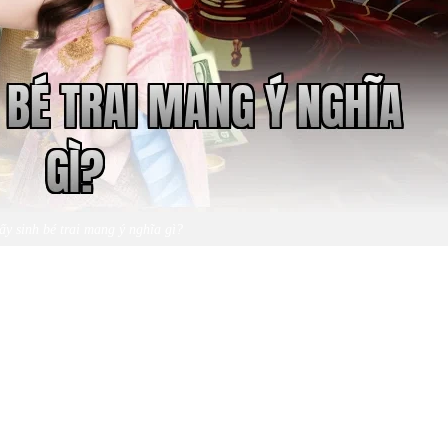
ấy sinh bé trai mang ý nghĩa gì?
h vượng
iện cho sự phát triển, thành công và tài lộc. Khi bạn mơ thấy sinh con 
 các kế hoạch cá nhân của bạn đang trên đà khởi sắc.
ay, đặc biệt trong các lĩnh vực liên quan đến đầu tư, kinh doanh hoặc 