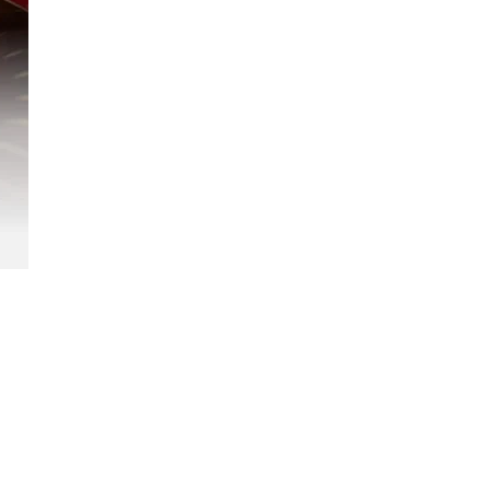
Hot
Nhất
2026
trai,
các