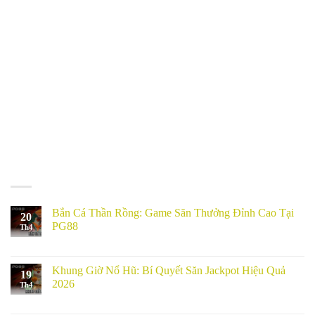
Thể thao ảo: Trận đá PES siêu gay cấn từ nhà cái uy tín, cho phép
bạn nhận tiền nhanh chỉ sai vài phút ngắn ngủi
Sau khi trải nghiệm thì hầu hết người chơi đều dành tặng cho nhà
cái những lời khen có cánh. Sảnh thể thao PG88 mang đến cho
bạn những giờ phút cá cược siêu hồi hộp. Thế nhưng, tất cả sẽ
không là gì khi kết quả được công bố. Lúc đấy, đoán trúng là túi
sẽ có ngay hàng tỷ đồng.
BÀI VIẾT MỚI
Bắn Cá Thần Rồng: Game Săn Thưởng Đỉnh Cao Tại
20
PG88
Th4
Chức năng bình luận bị tắt
ở
Bắn
Cá
Khung Giờ Nổ Hũ: Bí Quyết Săn Jackpot Hiệu Quả
19
Thần
2026
Th4
Rồng:
Chức năng bình luận bị tắt
ở
Game
Khung
Săn