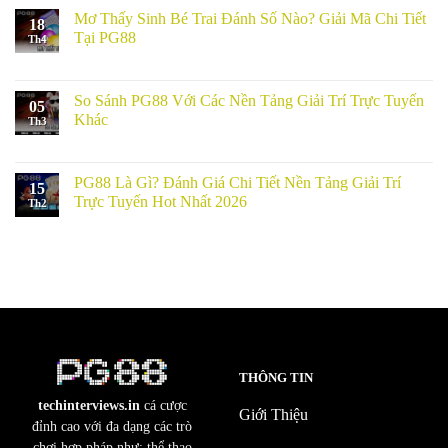
Giờ
Mơ Thấy Sinh Bé Trai Đánh Số Nào? Giải Mã Chi Tiết
Thưởng
18
Nổ
Đỉnh
Tại PG88
Th4
Hũ:
Cao
Chức năng bình luận bị tắt
ở
Bí
Tại
Mơ
Quyết
PG88
Thấy
So Sánh PG88 Với Các Nền Tảng Giải Trí Trực Tuyến
Săn
05
Sinh
Jackpot
Khác
Th3
Bé
Hiệu
Chức năng bình luận bị tắt
ở
Trai
Quả
So
Đánh
2026
Sánh
PG88 Là Gì? Đánh Giá Chi Tiết Nền Tảng Giải Trí
Số
15
PG88
Nào?
Trực Tuyến Hot Nhất 2026
Th2
Với
Giải
Chức năng bình luận bị tắt
ở
Các
Mã
PG88
Nền
Chi
Là
Tảng
Tiết
Gì?
Giải
Tại
Đánh
Trí
PG88
Giá
Trực
Chi
Tuyến
Tiết
Khác
Nền
THÔNG TIN
Tảng
Giải
techinterviews.in
cá cược
Trí
Giới Thiệu
đỉnh cao với đa dạng các trò
Trực
Tuyến
chơi hợp pháp như: thể thao