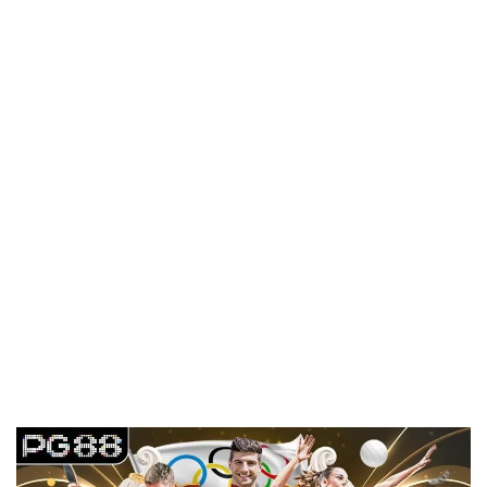
Hotline hay Live Chat,…
Hệ thống phân tích chuyên sâu, cực chính xác
Một điểm đặc biệt khác bạn nên nhớ đó chính là hệ thống phân
tích chuyên sâu của nhà cái. Các chuyên gia hàng đầu không chỉ
đưa kèo chuẩn với tỷ lệ siêu sát thực tế mà còn hỗ trợ người chơi
thông qua dữ liệu cực chi tiết. Bạn có thể xem thông số thực trong
các trận đấu trước mà quyết định đặt cược.
Quy trình cược siêu dễ
Đến với thể thao PG88, người chơi hoàn toàn yên tâm vì quy
trình đặt cược cực kỳ đơn giản và thân thiện. Toàn bộ khách hàng
không cần phải lo lắng vì nhà cái sẽ xét duyệt vé trong nháy mắt.
Tất cả những gì bạn cần làm chỉ là tìm kiếm giải đấu, chọn trận,
kèo và điền số tiền.