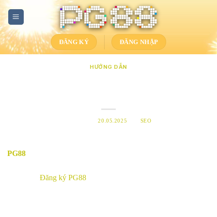
Bỏ
qua
nội
dung
ĐĂNG KÝ
ĐĂNG NHẬP
HƯỚNG DẪN
Đăng ký PG88 – Hướng dẫn 6
bước hoàn tất quy trình
ĐĂNG VÀO
20.05.2025
BỞI
SEO
PG88
nổi lên như một nền tảng đáng tin cậy và thân thiện. Chỉ
cần sở hữu tài khoản tại đây là bạn có thể tận hưởng những ưu
điểm trên.
Đăng ký PG88
chính là bước đầu tiên để mở khóa tất
tần tật các tính năng có sẵn. Bạn chắc chắn sẽ không bao giờ hối
hận vì đã tạo tài khoản.