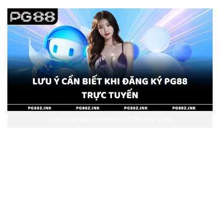
Lưu ý cần biết khi đăng ký PG88 trực tuyến
Giữ kết nối mạng, luôn có sóng mạnh
PG88 là nhà cái trực tuyến nên người chơi chỉ có thể tạo tài khoản
khi kết nối mạng mạnh. Nếu bạn đột ngột ngắt sóng thì sân chơi
sẽ không thể tiếp nhận toàn bộ thông tin. Khi ấy thì người chơi sẽ
phải lặp lại toàn bộ thao tác do thoát ra giữa chừng.