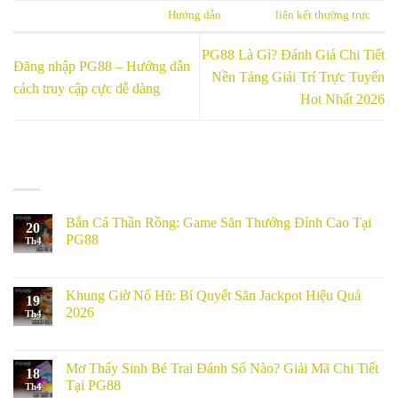
Bài viết này được đăng trong
Hướng dẫn
. Đánh dấu
liên kết thường trực
.
PG88 Là Gì? Đánh Giá Chi Tiết
Đăng nhập PG88 – Hướng dẫn
Nền Tảng Giải Trí Trực Tuyến
cách truy cập cực dễ dàng
Hot Nhất 2026
BÀI VIẾT MỚI
Bắn Cá Thần Rồng: Game Săn Thưởng Đỉnh Cao Tại
20
PG88
Th4
Chức năng bình luận bị tắt
ở
Bắn
Cá
Khung Giờ Nổ Hũ: Bí Quyết Săn Jackpot Hiệu Quả
19
Thần
2026
Th4
Rồng:
Chức năng bình luận bị tắt
ở
Game
Khung
Săn
Giờ
Mơ Thấy Sinh Bé Trai Đánh Số Nào? Giải Mã Chi Tiết
Thưởng
18
Nổ
Đỉnh
Tại PG88
Th4
Hũ:
Cao