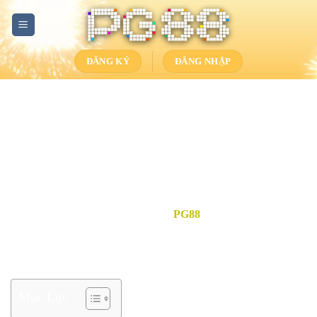
Bỏ
qua
nội
dung
ĐĂNG KÝ
ĐĂNG NHẬP
FAQ – PG88 LUÔN LẮNG NGHE VÀ
TẠO SỰ YÊN TÂM CHO BẠN
Sân chơi nào cũng nhận được rất nhiều câu hỏi về game trực
tuyến. Đặc biệt, với những người chơi mới, đang quan tâm nhưng
chưa biết bắt đầu từ đâu thì FAQ là nơi hữu ích nhất để tìm hiểu.
Với danh sách câu hỏi phổ biến của
PG88
, bạn có thể giải đáp
mọi thắc mắc của bản thân.
Tại sao phần FAQ lại vô cùng quan trọng?
Mục Lục