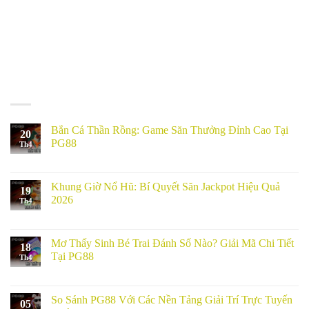
nhanh chóng gỡ bỏ các thắc mắc bấy lâu và trải nghiệm mượt mà
hơn tại nền tảng. Giờ đây, không gì khiến người chơi phải lo lắng.
Bạn luôn biết rõ mọi thứ về sòng bạc trực tuyến PG88.
BÀI VIẾT MỚI
Bắn Cá Thần Rồng: Game Săn Thưởng Đỉnh Cao Tại
20
PG88
Th4
Chức năng bình luận bị tắt
ở
Bắn
Cá
Khung Giờ Nổ Hũ: Bí Quyết Săn Jackpot Hiệu Quả
19
Thần
2026
Th4
Rồng:
Chức năng bình luận bị tắt
ở
Game
Khung
Săn
Giờ
Mơ Thấy Sinh Bé Trai Đánh Số Nào? Giải Mã Chi Tiết
Thưởng
18
Nổ
Đỉnh
Tại PG88
Th4
Hũ:
Cao
Chức năng bình luận bị tắt
ở
Bí
Tại
Mơ
Quyết
PG88
Thấy
So Sánh PG88 Với Các Nền Tảng Giải Trí Trực Tuyến
Săn
05
Sinh