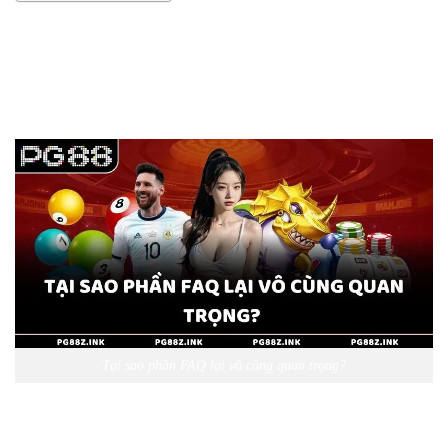
Câu hỏi thường gặp cho phép bạn loại bỏ hoàn toàn mọi thắc
mắc. Đấy là chưa kể nó còn giúp người chơi tiếp cận và dễ kết
nối với nền tảng hơn. Bạn dễ dàng tối ưu hóa trải nghiệm và sử
dụng mọi tính năng có sẵn trên nền tảng.
Tại sao phần FAQ lại vô cùng quan trọng?
PG88 luôn hiểu và quan tâm đến người chơi. Vì lẽ đó, nhà cái