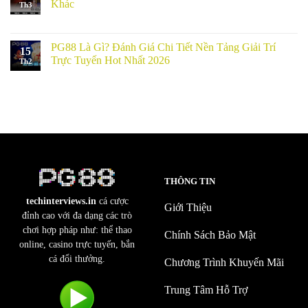
Jackpot
Khác
Th3
Bé
Hiệu
Chức năng bình luận bị tắt
ở
Trai
Quả
So
Đánh
2026
Sánh
PG88 Là Gì? Đánh Giá Chi Tiết Nền Tảng Giải Trí
Số
15
PG88
Nào?
Trực Tuyến Hot Nhất 2026
Th2
Với
Giải
Chức năng bình luận bị tắt
ở
Các
Mã
PG88
Nền
Chi
Là
Tảng
Tiết
Gì?
Giải
Tại
Đánh
Trí
PG88
Giá
Trực
Chi
Tuyến
Tiết
Khác
Nền
THÔNG TIN
Tảng
Giải
techinterviews.in
cá cược
Trí
Giới Thiệu
đỉnh cao với đa dạng các trò
Trực
Tuyến
chơi hợp pháp như: thể thao
Chính Sách Bảo Mật
Hot
online, casino trực tuyến, bắn
Nhất
cá đổi thưởng.
Chương Trình Khuyến Mãi
2026
Trung Tâm Hỗ Trợ