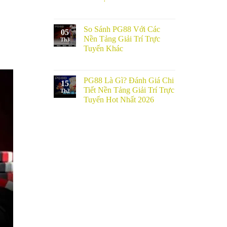
Bí
PG88
Chức năng bình luận bị tắt
ở
Quyết
Mơ
Săn
ụ họp
Thấy
Jackpot
So Sánh PG88 Với Các
05
Sinh
Hiệu
Nền Tảng Giải Trí Trực
ng nếu
Th3
Bé
Quả
Tuyến Khác
Trai
2026
Chức năng bình luận bị tắt
ở
Đánh
So
Số
Sánh
Nào?
PG88 Là Gì? Đánh Giá Chi
15
PG88
Giải
Tiết Nền Tảng Giải Trí Trực
Th2
Với
Mã
Tuyến Hot Nhất 2026
Các
Chi
Chức năng bình luận bị tắt
ở
Nền
Tiết
PG88
Tảng
Tại
Là
Giải
PG88
Gì?
Trí
Đánh
Trực
Giá
Tuyến
Chi
Khác
Tiết
Nền
Tảng
Giải
Trí
Trực
Tuyến