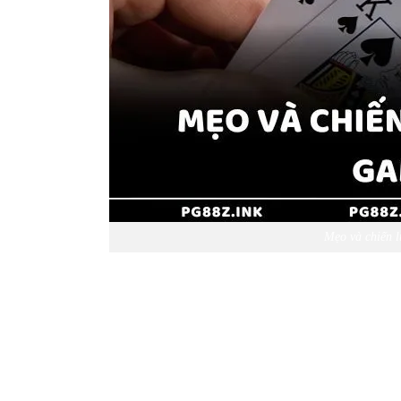
Mẹo và chiến 
Theo dõi các lá bài của đối thủ
Một điểm đặc biệt khác bạn nên nhớ đó chính là liên tụ
trên tay của đối phương. Trong trường hợp bên bạn đang
hết bài sớm.