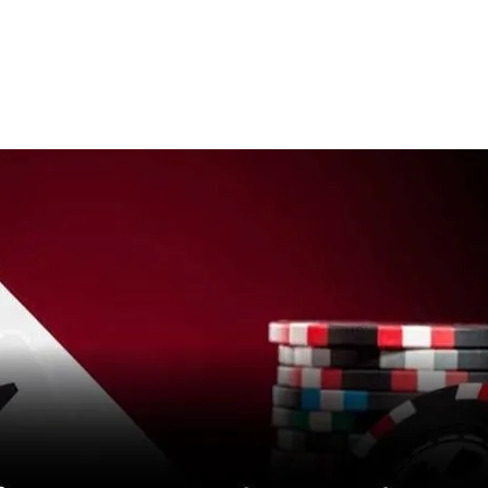
 gốc từ Nga. Vào thế kỷ 19, trò chơi này đã xuất hiện trong các buổi t
ọi là Durak, nghĩa là “kẻ ngu ngốc”. Điều này cũng ám chỉ một điều rằ