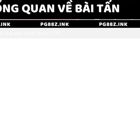
in tổng quan về bài Tấn tại PG88
trừ bớt, chỉ lấy từ 6 đến Át. Như vậy, lá thấp nhất trong bài Tấn là 6 
g lúc tham gia, phù hợp trong các buổi tụ họp.
u, cách chia bài và quy trình một ván chơi bài tấn là gì:
Người này sẽ tấn công đầu tiên còn người bên trái thì phòng thủ. Người
hòng thủ phải đánh một lá khác cùng chất nhưng cao hơn. Cứ thế, phòng
.