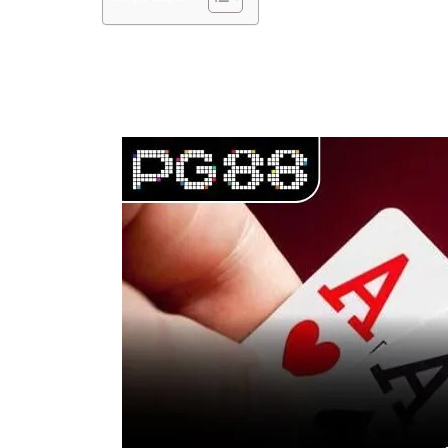
Đây là một trong những trò chơi bài phổ biến có nguồn
gia đình và bạn bè. Trong tiếng Nga, bài Tấn có tên g
thua cuộc sẽ bị gọi như vậy.