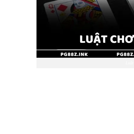
Luật
Quy trình tấn công và phòng thủ
Theo đó, quy trình chơi bài tấn chuẩn sẽ gồm tấn côn
bài lên. Người tấn công chọn bất kỳ lá bài nào từ tay
cuộc tấn công sẽ kết thúc.
Với bên phòng thủ, trong trường hợp không muốn ra bài
lên. Đó cũng chính là lý do vì sao game có tên gọi là t