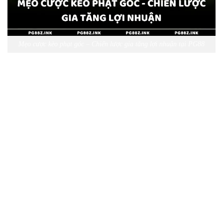
Mẹo cược kèo phạt góc – Chiến lược gia tăng lợi nhuận tại PG88
Xem xét chất lượng của cầu thủ
Khi hai đội đều có hậu vệ giỏi và thành tích phòng ngự chắc
chắn, trận đấu thường ít sôi động hơn. Khả năng cao là sẽ dẫn đến
số phạt góc thấp. Vì vậy, trong những cuộc đọ sức như vậy, bạn
nên giảm mức cược góc và ưu tiên cửa dưới.
Tìm kiếm các đội có hậu vệ mới
Hậu vệ nào các có kỹ năng kém thì sẽ càng cản phá bóng bằng
mọi giá. Một số có thể dùng tay hay thậm chí cản bóng trong khu
vực nguy hiểm. Những đội này thường tạo ra nhiều cơ hội cho
đối thủ có các quả đá phạt góc, do đó giúp bạn dự đoán chính xác
hơn khi cược vào số lượng phạt góc trong trận đấu.