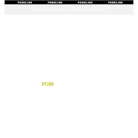
Tại sao nên tham gia cược góc tại PG88?
Ví dụ, nếu hai đội có xu hướng ghi nhiều quả phạt góc thì họ
chắc chắn những lần sau cũng như vậy. Họ liên tục tận dụng tình
huống cố định này để thi triển chiến thuật và ghi nhiều bàn thắng.
Một vài cầu thủ chuyên nghiệp trong hàng ngũ của họ cũng có
khả năng sút cực tốt sau khi nhận quả bóng từ góc.
Vài thị trường kèo góc phổ biến nhất
Nhà cái trực tuyến
PG88
liên tục bổ sung nhiều loại kèo để bạn
tham gia và tận hưởng nhiều niềm vui. Dưới đây là vài hình thức
cược phổ biến nhất:
Tổng số góc
Thị trường này cho phép bạn đặt cược vào số lượng quả phạt góc.
Ví dụ, bạn có thể đặt cược vào việc có từ 12-14 quả phạt góc