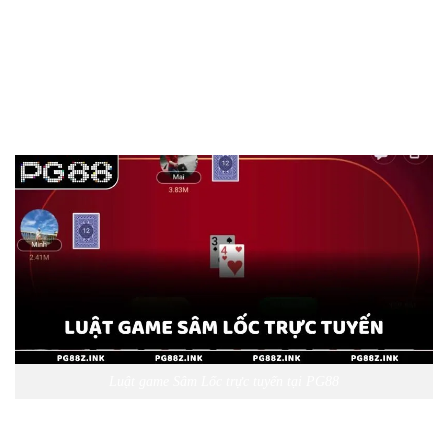
5 đôi
3 sám cô
Tứ quý 2
10 lá bài đen/đỏ
Luật game Sâm Lốc trực tuyến tại PG88
Báo Sâm