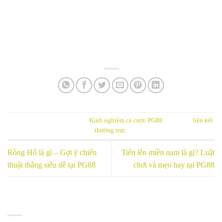
Với các kiến thức ở trong bài viết trên, hẳn ai cũng đã hiểu sâm
lốc là gì. Cho đến thời điểm hiện tại, sức hút của game bài này
vẫn chưa có dấu hiệu giảm nhiệt. Cùng với tiến lên miền nam, trò
chơi trực tuyến đã mang đến cho người chơi thật nhiều niềm vui
và tiền thưởng.
Bài viết này được đăng trong
Kinh nghiệm cá cược PG88
. Đánh dấu
liên kết
thường trực
.
Rồng Hổ là gì – Gợi ý chiến
Tiến lên miền nam là gì? Luật
thuật thắng siêu dễ tại PG88
chơi và mẹo hay tại PG88
BÀI VIẾT MỚI