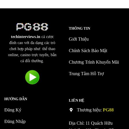
Tại
Đánh
Trí
PG88
Giá
Trực
Chi
Tuyến
Tiết
Khác
Nền
THÔNG TIN
Tảng
Giải
techinterviews.in
cá cược
Trí
Giới Thiệu
đỉnh cao với đa dạng các trò
Trực
Tuyến
chơi hợp pháp như: thể thao
Chính Sách Bảo Mật
Hot
online, casino trực tuyến, bắn
Nhất
cá đổi thưởng.
Chương Trình Khuyến Mãi
2026
Trung Tâm Hỗ Trợ
HƯỚNG DẪN
LIÊN HỆ
Đăng Ký
Thương hiệu:
PG88
Đăng Nhập
Địa Chỉ: 11 Quách Hữu