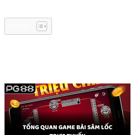
Sâm lốc là gì? Tổng quan game bài Sâm
Lốc trực tuyến
Mục Lục
Đây cũng là một trong những trò chơi sử dụng
bộ bài Tây
52 lá.
Tuy nhiên, khác với Tiến Lên đếm lá, Tham gia Sâm Lốc thì bạn
chỉ nhận về tay tối đa 10 lá bài. Cũng vì lẽ đó mà lượng người tối
đa trong bàn game có thể lên đến 5. Số lượng tay bài tăng nên
cũng hứa hẹn có sự cạnh tranh gay cấn, kịch liệt hơn.